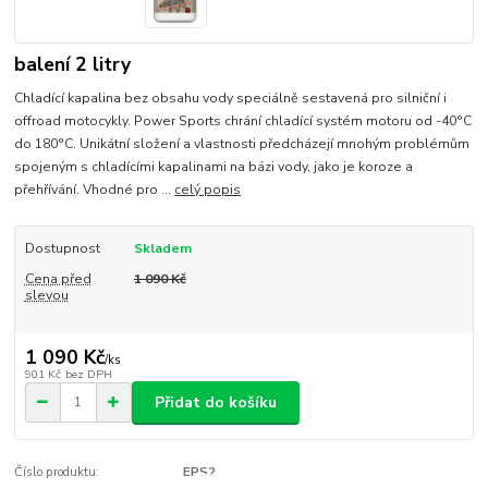
balení 2 litry
Chladící kapalina bez obsahu vody speciálně sestavená pro silniční i
offroad motocykly. Power Sports chrání chladící systém motoru od -40°C
do 180°C. Unikátní složení a vlastnosti předcházejí mnohým problémům
spojeným s chladícími kapalinami na bázi vody, jako je koroze a
přehřívání. Vhodné pro ...
celý popis
Dostupnost
Skladem
Cena před
1 090 Kč
slevou
1 090 Kč
/
ks
901 Kč
bez DPH
Přidat do košíku
Číslo produktu:
EPS2