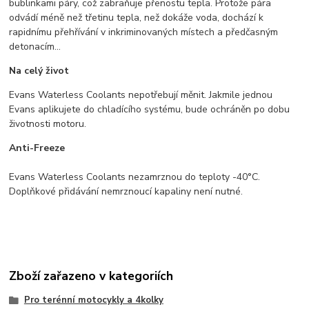
bublinkami páry, což zabraňuje přenostu tepla. Protože pára
odvádí méně než třetinu tepla, než dokáže voda, dochází k
rapidnímu přehřívání v inkriminovaných místech a předčasným
detonacím...
Na celý život
Evans Waterless Coolants nepotřebují měnit. Jakmile jednou
Evans aplikujete do chladícího systému, bude ochráněn po dobu
životnosti motoru.
Anti-Freeze
Evans Waterless Coolants nezamrznou do teploty -40°C.
Doplňkové přidávání nemrznoucí kapaliny není nutné.
Zboží zařazeno v kategoriích
Pro terénní motocykly a 4kolky