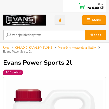
0
ks
za
0,00 Kč
Menu
Hledat
Úvod
CHLADÍCÍ KAPALINY EVANS
Pro terénní motocykly a 4kolky
Evans Power Sports 2l
Evans Power Sports 2l
TOP produkt