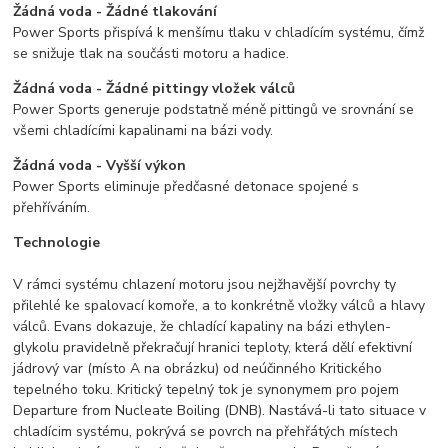
Žádná voda - Žádné tlakování
Power Sports přispívá k menšímu tlaku v chladícím systému, čímž
se snižuje tlak na součásti motoru a hadice.
Žádná voda - Žádné pittingy vložek válců
Power Sports generuje podstatně méně pittingů ve srovnání se
všemi chladícími kapalinami na bázi vody.
Žádná voda - Vyšší výkon
Power Sports eliminuje předčasné detonace spojené s
přehříváním.
Technologie
V rámci systému chlazení motoru jsou nejžhavější povrchy ty
přilehlé ke spalovací komoře, a to konkrétně vložky válců a hlavy
válců. Evans dokazuje, že chladící kapaliny na bázi ethylen-
glykolu pravidelně překračují hranici teploty, která dělí efektivní
jádrový var (místo A na obrázku) od neúčinného Kritického
tepelného toku. Kritický tepelný tok je synonymem pro pojem
Departure from Nucleate Boiling (DNB). Nastává-li tato situace v
chladícim systému, pokrývá se povrch na přehřátých místech