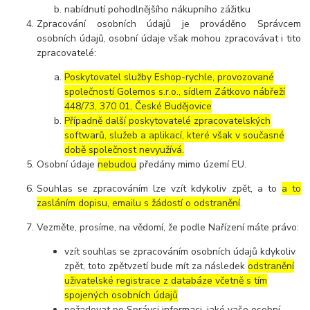
nabídnutí pohodlnějšího nákupního zážitku
Zpracování osobních údajů je prováděno Správcem
osobních údajů, osobní údaje však mohou zpracovávat i tito
zpracovatelé:
Poskytovatel služby Eshop-rychle, provozované
společností Golemos s.r.o., sídlem Zátkovo nábřeží
448/73, 370 01, České Budějovice
Případně další poskytovatelé zpracovatelských
softwarů, služeb a aplikací, které však v současné
době společnost nevyužívá.
Osobní údaje
nebudou
předány mimo území EU.
Souhlas se zpracováním lze vzít kdykoliv zpět, a to
a to
zasláním dopisu, emailu s žádostí o odstranění
.
Vezměte, prosíme, na vědomí, že podle Nařízení máte právo:
vzít souhlas se zpracováním osobních údajů kdykoliv
zpět, toto zpětvzetí bude mít za následek
odstranění
uživatelské registrace z databáze včetně s tím
spojených osobních údajů
požadovat po Správci informaci, jaké vaše osobní