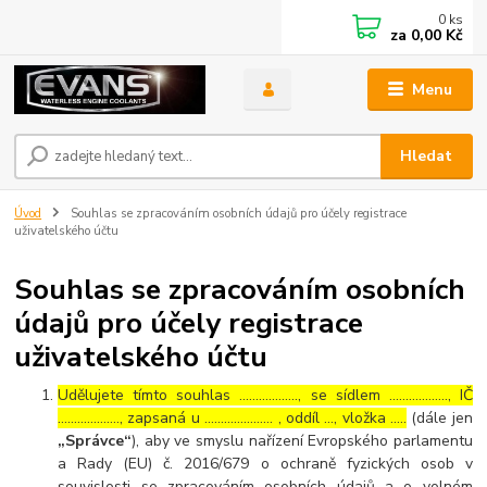
0
ks
za
0,00 Kč
Menu
Hledat
Úvod
Souhlas se zpracováním osobních údajů pro účely registrace
uživatelského účtu
Souhlas se zpracováním osobních
údajů pro účely registrace
uživatelského účtu
Udělujete tímto souhlas ……………..., se sídlem ………………, IČ
………………., zapsaná u ………………… , oddíl …, vložka …..
(dále jen
„Správce“
), aby ve smyslu nařízení Evropského parlamentu
a Rady (EU) č. 2016/679 o ochraně fyzických osob v
souvislosti se zpracováním osobních údajů a o volném