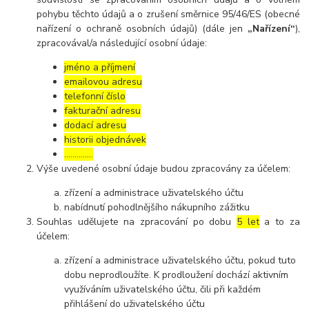
pohybu těchto údajů a o zrušení směrnice 95/46/ES (obecné
nařízení o ochraně osobních údajů) (dále jen
„Nařízení“
),
zpracovával/a následující osobní údaje:
jméno a příjmení
emailovou adresu
telefonní číslo
fakturační adresu
dodací adresu
historii objednávek
…………..
Výše uvedené osobní údaje budou zpracovány za účelem:
zřízení a administrace uživatelského účtu
nabídnutí pohodlnějšího nákupního zážitku
Souhlas udělujete na zpracování po dobu
5 let
a to za
účelem:
zřízení a administrace uživatelského účtu, pokud tuto
dobu neprodloužíte. K prodloužení dochází aktivním
využíváním uživatelského účtu, čili při každém
přihlášení do uživatelského účtu